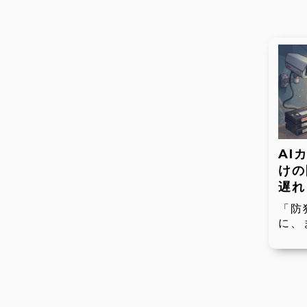
AI
けの
遅れ
「防
に、