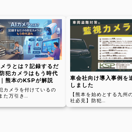
カメラとは？記録するだ
防犯カメラはもう時代
車会社向け導入事例を
｜熊本のKSPが解説
しました
犯カメラを付けているの
【熊本を始めとする九州
また万引き…
社必見】防犯…