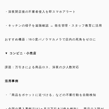
・深夜閉店後の不審者侵入を即スマホアラート
・キッチンの様子を遠隔確認 → 衛生管理・スタッフ教育に活用
おすすめ機器：180度パノラマカメラで店内の死角をゼロに
▼ コンビニ・小売店
課題：万引きによる商品ロス、深夜の少人数対応
活用事例
・「商品をポケットに近づける」などの不審行動を自動検知
・全国の導入事例では1ヶ月で万引き11件を検知し、商品ロス額が