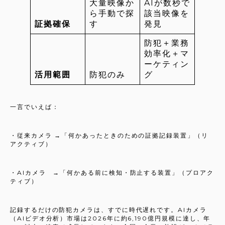
大量映像か
AIが数秒で
ら手動で探
該当映像を
証拠確保
す
発見
防犯＋業務
効率化＋マ
ーケティン
活用範囲
防犯のみ
グ
一言でいえば：
・従来カメラ →「何かあったときのための証拠記録装置」（リ
アクティブ）
・AIカメラ →「何かある前に検知・防止する装置」（プロアク
ティブ）
記録するだけの防犯カメラは、すでに時代遅れです。AIカメラ
（AIビデオ分析）市場は2026年に約6,190億円規模に達し、年