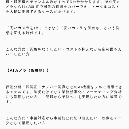
費・録画機のチャンネル数がすべて3台分かかります。180度カ
メラなら1台の設置で同等の範囲をカバーでき、トータルコスト
を大幅に削減できるケースがあります。
「高いカメラを1台」ではなく「安いカメラを何台も」という発
想を変える時代です。
こんな方に：死角をなくしたい・コストを抑えながら広範囲をカ
バーしたい方
【AIカメラ（高機能）】
行動分析・顔認証・ナンバー認識などのAI機能をフルに活用でき
るモデルです。防犯だけでなく業務効率化・マーケティング分析
にも活用したい方、「記録から予防へ」を実現したい方に最適で
す。
こんな方に：事後対応から事前防止に切り替えたい・映像をデー
タとして活用したい方