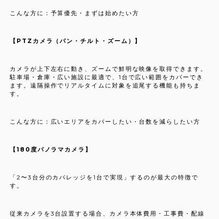
こんな方に：予算優先・まずは始めたい方
【PTZカメラ（パン・チルト・ズーム）】
カメラが上下左右に動き、ズームで鮮明な映像を取得できます。
駐車場・倉庫・広い施設に最適で、1台で広い範囲をカバーでき
ます。遠隔操作でリアルタイムに対象を追尾する機能も持ちま
す。
こんな方に：広いエリアをカバーしたい・台数を減らしたい方
【180度パノラマカメラ】
「2〜3台分のカバレッジを1台で実現」するのが最大の特徴で
す。
従来カメラを3台設置する場合、カメラ本体費用・工事費・配線