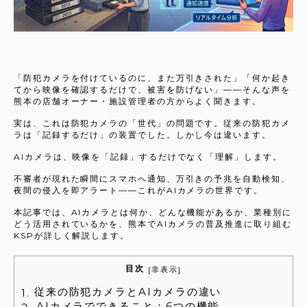
「防犯カメラを付けているのに、また万引きされた」「何か起き
てから映像を確認するだけで、被害を防げない」——そんな声を
熊本の店舗オーナー・施設管理者の方からよく聞きます。
実は、これは防犯カメラの「世代」の問題です。従来の防犯カメ
ラは「記録するだけ」の装置でした。しかし今は違います。
AIカメラは、映像を「記録」するだけでなく「理解」します。
不審者が現れた瞬間にスマホへ通知、万引きの予兆を自動検知、
夜間の侵入を即アラート——これがAIカメラの世界です。
本記事では、AIカメラとは何か、どんな機能があるか、業種別に
どう活用されているかを、熊本でAIカメラの普及推進に取り組む
KSPが詳しく解説します。
目次
非表示
[
]
従来の防犯カメラとAIカメラの違い
1.
AIカメラでできること：6つの機能